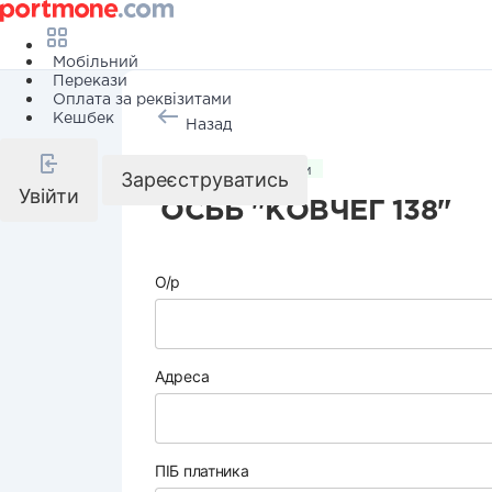
Мобільний
Перекази
Оплата за реквізитами
Кешбек
Назад
Комунальні послуги
Зареєструватись
Увійти
ОСББ "КОВЧЕГ 138"
О/р
Адреса
ПІБ платника