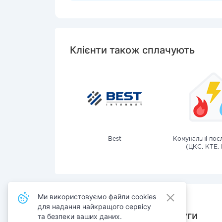
Клієнти також сплачують
Best
Комунальні посл
(ЦКС, КТЕ, 
Ми використовуємо файли cookies
для надання найкращого сервісу
Також сплачують послуги
та безпеки ваших даних.