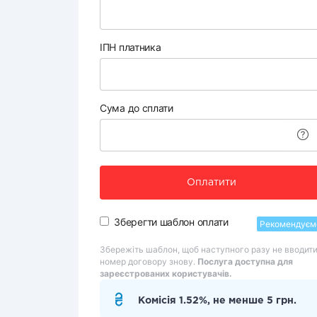
ІПН платника
Сума до сплати
Оплатити
Зберегти шаблон оплати
Рекомендуєм
Збережіть шаблон, щоб наступного разу не вводит
номер договору знову.
Послуга доступна для
зареєстрованих користувачів.
Комісія 1.52%, не менше 5 грн.