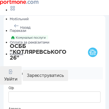
Мобільний
Назад
Перекази
Комунальні послуги
Оплата за реквізитами
ОСББ
"КОТЛЯРЕВСЬКОГО
Кешбек
26"
Реквізити компанії
Зареєструватись
Увійти
О/р
Адреса