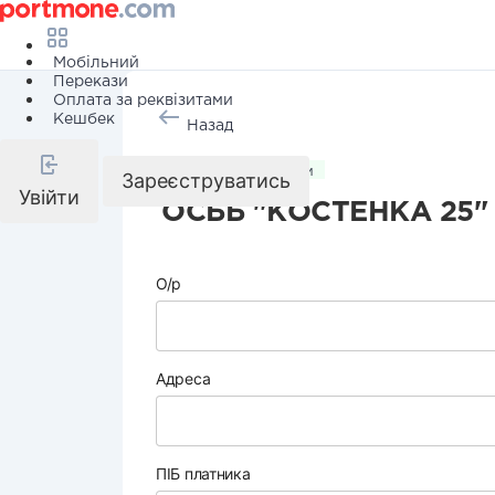
Мобільний
Перекази
Оплата за реквізитами
Кешбек
Назад
Комунальні послуги
Зареєструватись
Увійти
ОСББ "КОСТЕНКА 25"
О/р
Адреса
ПІБ платника