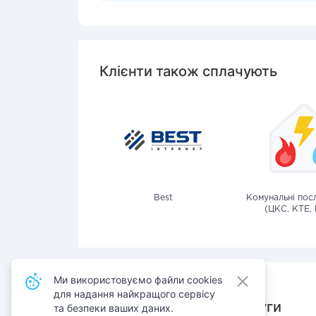
Клієнти також сплачують
Best
Комунальні посл
(ЦКС, КТЕ, 
Ми використовуємо файли cookies
для надання найкращого сервісу
Також сплачують послуги
та безпеки ваших даних.