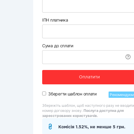
ІПН платника
Сума до сплати
Оплатити
Зберегти шаблон оплати
Рекомендуєм
Збережіть шаблон, щоб наступного разу не вводит
номер договору знову.
Послуга доступна для
зареєстрованих користувачів.
Комісія 1.52%, не менше 5 грн.