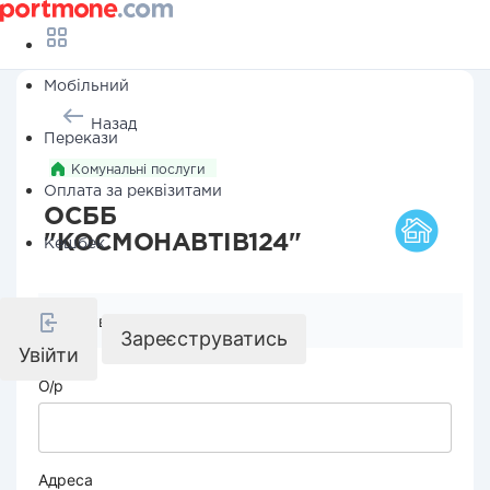
Мобільний
Назад
Перекази
Комунальні послуги
Оплата за реквізитами
ОСББ
"КОСМОНАВТІВ124"
Кешбек
Реквізити компанії
Зареєструватись
Увійти
О/р
Адреса