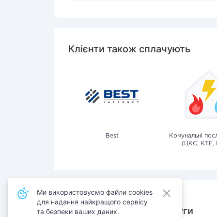
Клієнти також сплачують
Best
Комунальні посл
(ЦКС, КТЕ, 
Ми використовуємо файли cookies
для надання найкращого сервісу
Також сплачують послуги
та безпеки ваших даних.