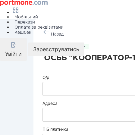
Мобільний
Перекази
Оплата за реквізитами
Кешбек
Назад
Комунальні послуги
Зареєструватись
Увійти
ОСББ "КООПЕРАТОР-1
О/р
Адреса
ПІБ платника