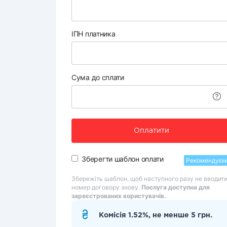
ІПН платника
Сума до сплати
Оплатити
Зберегти шаблон оплати
Рекомендуєм
Збережіть шаблон, щоб наступного разу не вводит
номер договору знову.
Послуга доступна для
зареєстрованих користувачів.
Комісія 1.52%, не менше 5 грн.