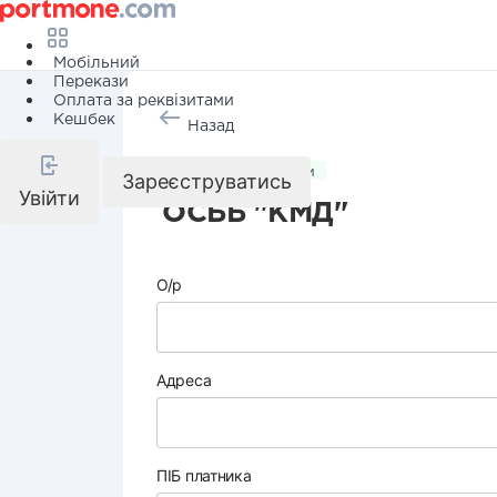
Мобільний
Перекази
Оплата за реквізитами
Кешбек
Назад
Комунальні послуги
Зареєструватись
Увійти
ОСББ "КМД"
О/р
Адреса
ПІБ платника