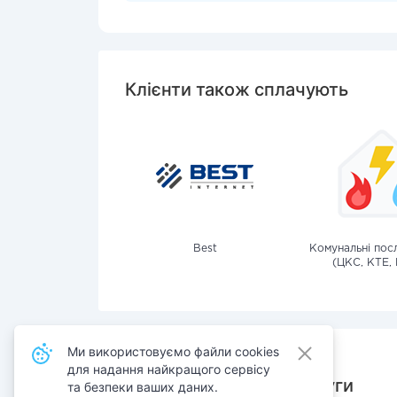
Клієнти також сплачують
Best
Комунальні посл
(ЦКС, КТЕ, 
Ми використовуємо файли cookies
для надання найкращого сервісу
Також сплачують послуги
та безпеки ваших даних.