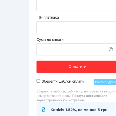
ІПН платника
Сума до сплати
Оплатити
Зберегти шаблон оплати
Рекомендуєм
Збережіть шаблон, щоб наступного разу не вводит
номер договору знову.
Послуга доступна для
зареєстрованих користувачів.
Комісія 1.52%, не менше 5 грн.