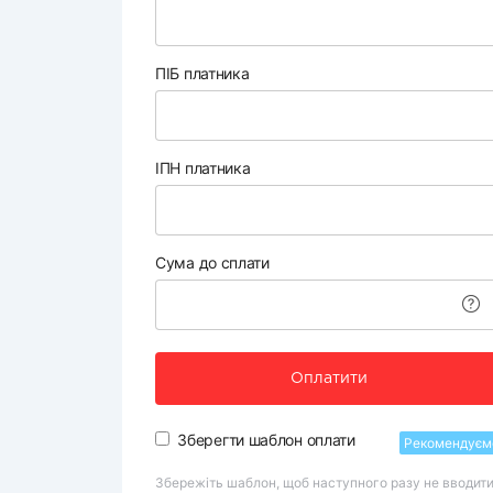
ПІБ платника
ІПН платника
Сума до сплати
Оплатити
Зберегти шаблон оплати
Рекомендуєм
Збережіть шаблон, щоб наступного разу не вводит