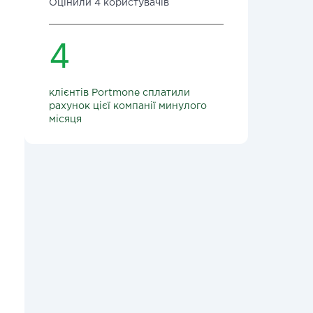
Оцінили 4 користувачів
4
клієнтів Portmone сплатили
рахунок цієї компанії минулого
місяця