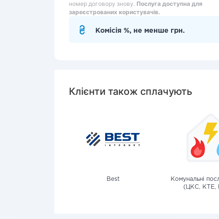
номер договору знову.
Послуга доступна для
зареєстрованих користувачів.
Комісія %, не менше грн.
Клієнти також сплачують
Best
Комунальні посл
(ЦКС, КТЕ, 