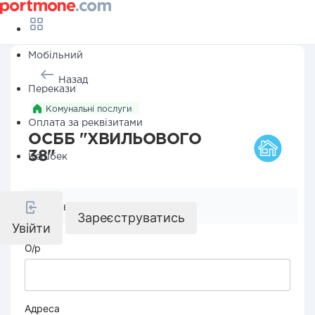
Мобільний
Назад
Перекази
Комунальні послуги
Оплата за реквізитами
ОСББ "ХВИЛЬОВОГО
38"
Кешбек
Реквізити компанії
Зареєструватись
Увійти
О/р
Адреса