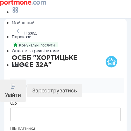
Мобільний
Назад
Перекази
Комунальні послуги
Оплата за реквізитами
ОСББ "ХОРТИЦЬКЕ
ШОСЕ 32А"
Кешбек
Реквізити компанії
Зареєструватись
Увійти
О/р
ПІБ платника