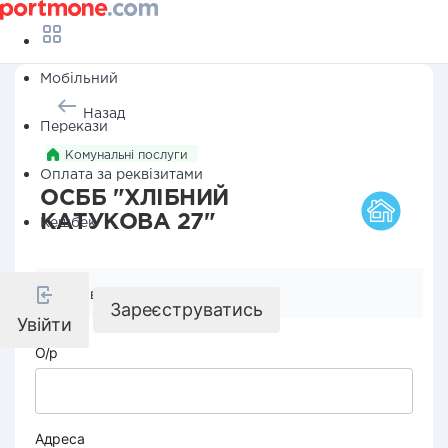
Мобільний
Назад
Перекази
Комунальні послуги
Оплата за реквізитами
ОСББ "ХЛІБНИЙ
КАТУКОВА 27"
Кешбек
Реквізити компанії
Зареєструватись
Увійти
О/р
Адреса