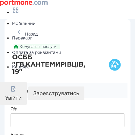
Мобільний
Назад
Перекази
Комунальні послуги
Оплата за реквізитами
ОСББ
"ГВ.КАНТЕМИРІВЦІВ,
Кешбек
19"
Реквізити компанії
Зареєструватись
Увійти
О/р
Адреса