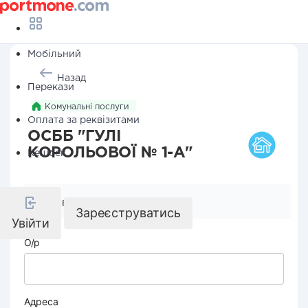
Мобільний
Назад
Перекази
Комунальні послуги
Оплата за реквізитами
ОСББ "ГУЛІ
КОРОЛЬОВОЇ № 1-А"
Кешбек
Реквізити компанії
Зареєструватись
Увійти
О/р
Адреса