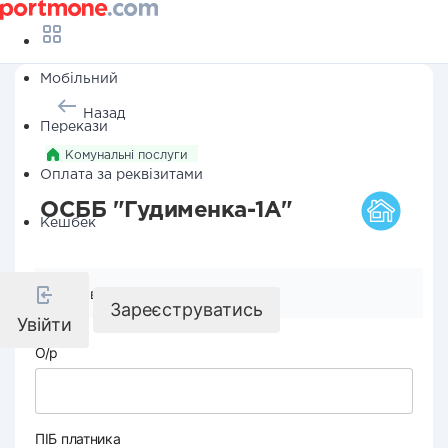
Мобільний
Назад
Перекази
Комунальні послуги
Оплата за реквізитами
ОСББ "Гудименка-1А"
Кешбек
Реквізити компанії
Зареєструватись
Увійти
О/р
ПІБ платника