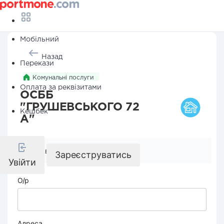
Мобільний
Назад
Перекази
Комунальні послуги
Оплата за реквізитами
ОСББ
"ГРУШЕВСЬКОГО 72
Кешбек
А"
Реквізити компанії
Зареєструватись
Увійти
О/р
Адреса