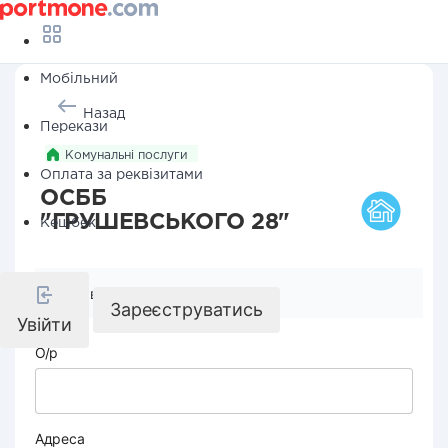
Мобільний
Назад
Перекази
Комунальні послуги
Оплата за реквізитами
ОСББ
"ГРУШЕВСЬКОГО 28"
Кешбек
Реквізити компанії
Зареєструватись
Увійти
О/р
Адреса