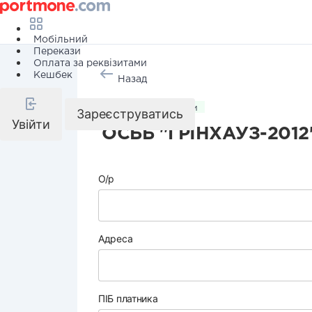
Мобільний
Перекази
Оплата за реквізитами
Кешбек
Назад
Комунальні послуги
Зареєструватись
Увійти
ОСББ "ГРІНХАУЗ-2012"
О/р
Адреса
ПІБ платника