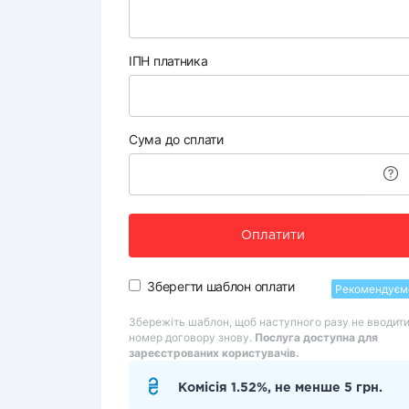
ІПН платника
Сума до сплати
Оплатити
Зберегти шаблон оплати
Рекомендуєм
Збережіть шаблон, щоб наступного разу не вводит
номер договору знову.
Послуга доступна для
зареєстрованих користувачів.
Комісія 1.52%, не менше 5 грн.