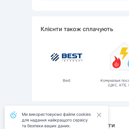
Клієнти також сплачують
Best
Комунальні посл
(ЦКС, КТЕ, 
Ми використовуємо файли cookies
для надання найкращого сервісу
Також сплачують послуги
та безпеки ваших даних.