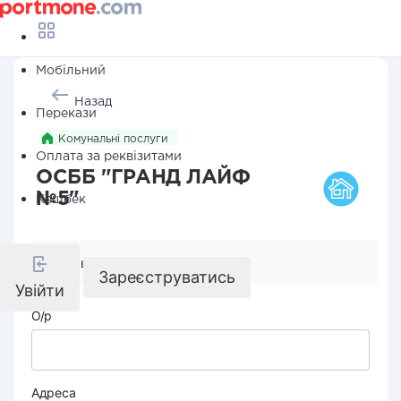
Мобільний
Назад
Перекази
Комунальні послуги
Оплата за реквізитами
ОСББ "ГРАНД ЛАЙФ
№5"
Кешбек
Реквізити компанії
Зареєструватись
Увійти
О/р
Адреса