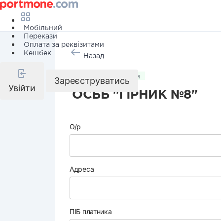
Мобільний
Перекази
Оплата за реквізитами
Кешбек
Назад
Комунальні послуги
Зареєструватись
Увійти
ОСББ "ГІРНИК №8"
О/р
Адреса
ПІБ платника