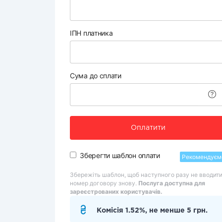
ІПН платника
Сума до сплати
Оплатити
Зберегти шаблон оплати
Рекомендуєм
Збережіть шаблон, щоб наступного разу не вводит
номер договору знову.
Послуга доступна для
зареєстрованих користувачів.
Комісія 1.52%, не менше 5 грн.