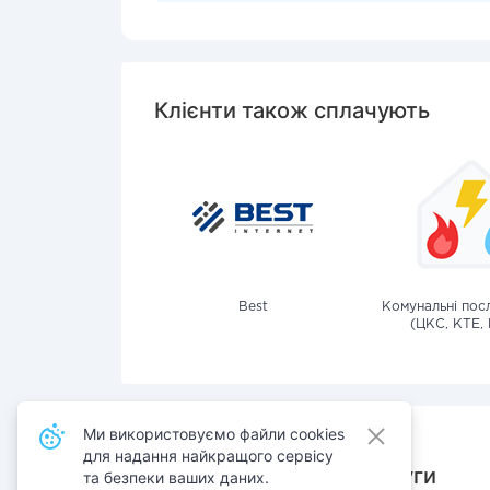
Клієнти також сплачують
Best
Комунальні посл
(ЦКС, КТЕ, 
Ми використовуємо файли cookies
для надання найкращого сервісу
Також сплачують послуги
та безпеки ваших даних.