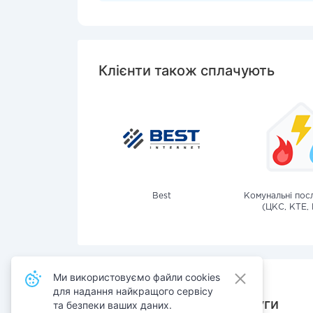
Клієнти також сплачують
Best
Комунальні посл
(ЦКС, КТЕ, 
Ми використовуємо файли cookies
для надання найкращого сервісу
Також сплачують послуги
та безпеки ваших даних.