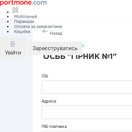
Мобільний
Перекази
Оплата за реквізитами
Кешбек
Назад
Комунальні послуги
Зареєструватись
Увійти
ОСББ "ГІРНИК №1"
О/р
Адреса
ПІБ платника