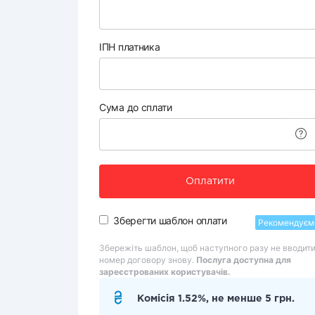
ІПН платника
Сума до сплати
Оплатити
Зберегти шаблон оплати
Рекомендуєм
Збережіть шаблон, щоб наступного разу не вводит
номер договору знову.
Послуга доступна для
зареєстрованих користувачів.
Комісія 1.52%, не менше 5 грн.