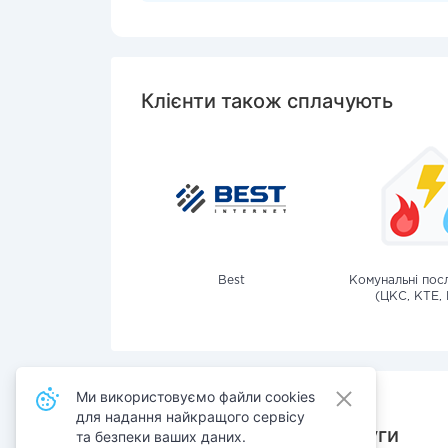
Клієнти також сплачують
Best
Комунальні посл
(ЦКС, КТЕ, 
Ми використовуємо файли cookies
для надання найкращого сервісу
Також сплачують послуги
та безпеки ваших даних.