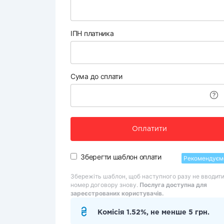
ІПН платника
Сума до сплати
Оплатити
Зберегти шаблон оплати
Рекомендуєм
Збережіть шаблон, щоб наступного разу не вводит
номер договору знову.
Послуга доступна для
зареєстрованих користувачів.
Комісія 1.52%, не менше 5 грн.