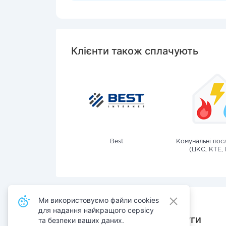
Клієнти також сплачують
Best
Комунальні посл
(ЦКС, КТЕ, 
Ми використовуємо файли cookies
для надання найкращого сервісу
Також сплачують послуги
та безпеки ваших даних.