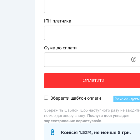
ІПН платника
Сума до сплати
Оплатити
Зберегти шаблон оплати
Рекомендуєм
Збережіть шаблон, щоб наступного разу не вводит
номер договору знову.
Послуга доступна для
зареєстрованих користувачів.
Комісія 1.52%, не менше 5 грн.