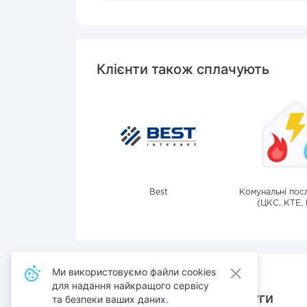
Клієнти також сплачують
Best
Комунальні посл
(ЦКС, КТЕ, 
Ми використовуємо файли cookies
для надання найкращого сервісу
Також сплачують послуги
та безпеки ваших даних.