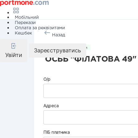
Мобільний
Перекази
Оплата за реквізитами
Кешбек
Назад
Комунальні послуги
Зареєструватись
Увійти
ОСББ "ФІЛАТОВА 49"
О/р
Адреса
ПІБ платника