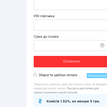
ІПН платника
Сума до сплати
Оплатити
Зберегти шаблон оплати
Рекомендуєм
Збережіть шаблон, щоб наступного разу не вводит
номер договору знову.
Послуга доступна для
зареєстрованих користувачів.
Комісія 1.52%, не менше 5 грн.