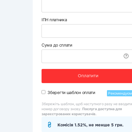
ІПН платника
Сума до сплати
Оплатити
Зберегти шаблон оплати
Рекомендуєм
Збережіть шаблон, щоб наступного разу не вводит
номер договору знову.
Послуга доступна для
зареєстрованих користувачів.
Комісія 1.52%, не менше 5 грн.