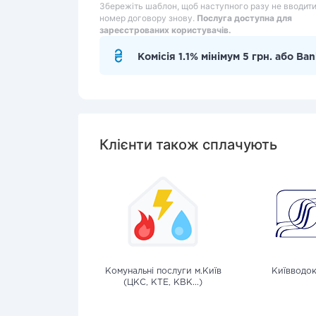
Збережіть шаблон, щоб наступного разу не вводит
номер договору знову.
Послуга доступна для
зареєстрованих користувачів.
Комісія 1.1% мінімум 5 грн. або Ban
Клієнти також сплачують
Комунальні послуги м.Київ
Київводо
(ЦКС, КТЕ, КВК...)