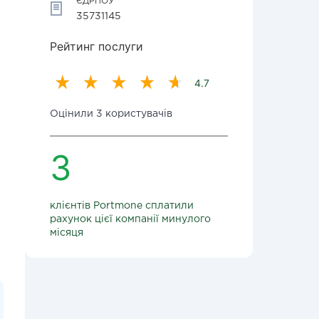
ЄДРПОУ
35731145
Рейтинг послуги
4.7
Оцінили 3 користувачів
3
клієнтів Portmone сплатили
рахунок цієї компанії минулого
місяця