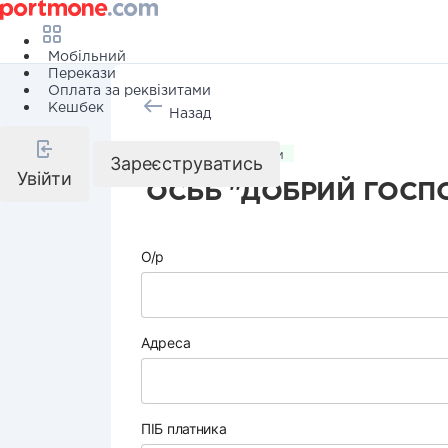
Мобільний
Перекази
Оплата за реквізитами
Кешбек
Назад
Комунальні послуги
Зареєструватись
Увійти
ОСББ "ДОБРИЙ ГОСП
О/р
Адреса
ПІБ платника