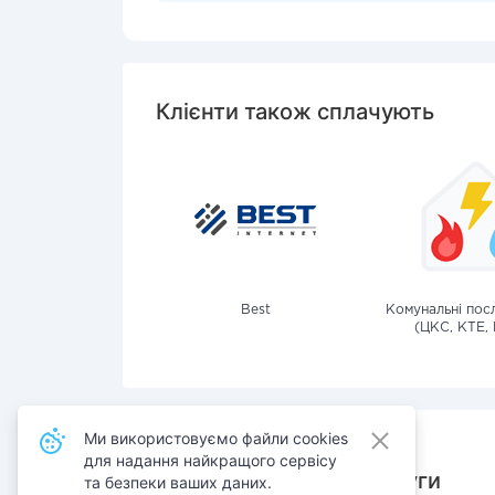
Клієнти також сплачують
Best
Комунальні посл
(ЦКС, КТЕ, 
Ми використовуємо файли cookies
для надання найкращого сервісу
Також сплачують послуги
та безпеки ваших даних.