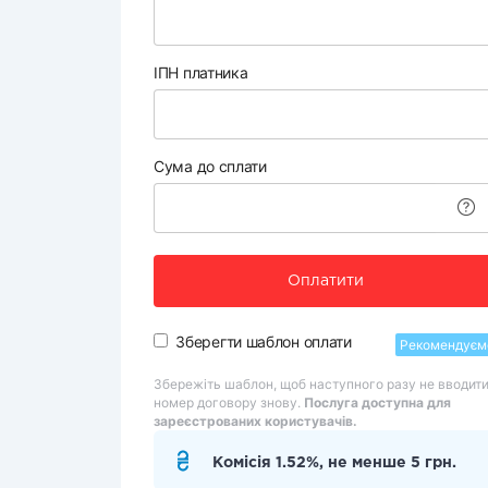
ІПН платника
Сума до сплати
Оплатити
Зберегти шаблон оплати
Рекомендуєм
Збережіть шаблон, щоб наступного разу не вводит
номер договору знову.
Послуга доступна для
зареєстрованих користувачів.
Комісія 1.52%, не менше 5 грн.