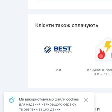
Клієнти також сплачують
Best
Комунальні посл
(ЦКС, КТЕ, 
Ми використовуємо файли cookies
для надання найкращого сервісу
Також сплачують послуги
та безпеки ваших даних.