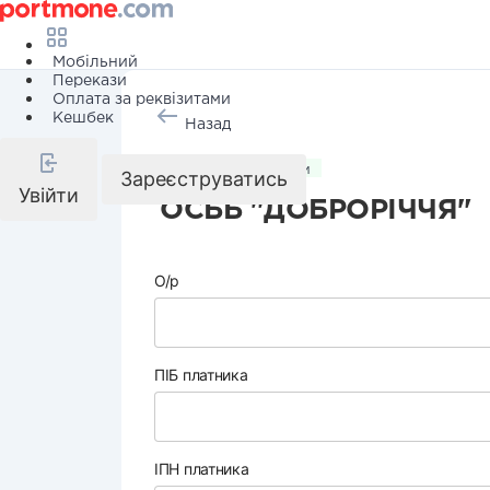
Мобільний
Перекази
Оплата за реквізитами
Кешбек
Назад
Комунальні послуги
Зареєструватись
Увійти
ОСББ "ДОБРОРІЧЧЯ"
О/р
ПІБ платника
ІПН платника