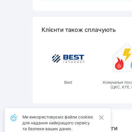
Клієнти також сплачують
Best
Комунальні посл
(ЦКС, КТЕ, 
Ми використовуємо файли cookies
для надання найкращого сервісу
Також сплачують послуги
та безпеки ваших даних.