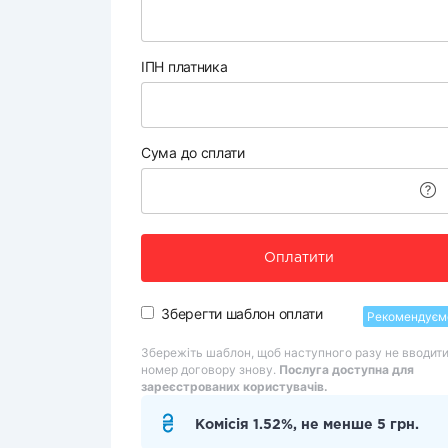
ІПН платника
Сума до сплати
Оплатити
Зберегти шаблон оплати
Рекомендуєм
Збережіть шаблон, щоб наступного разу не вводит
номер договору знову.
Послуга доступна для
зареєстрованих користувачів.
Комісія 1.52%, не менше 5 грн.