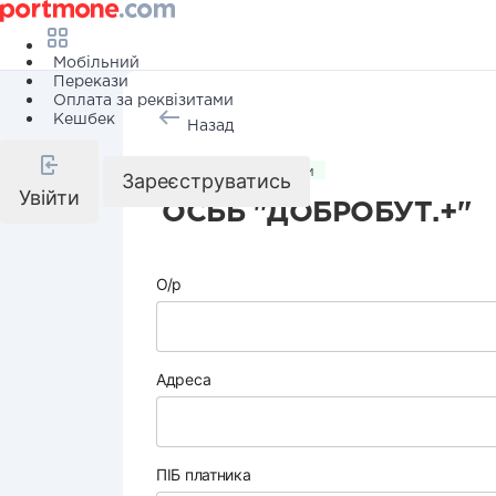
Мобільний
Перекази
Оплата за реквізитами
Кешбек
Назад
Комунальні послуги
Зареєструватись
Увійти
ОСББ "ДОБРОБУТ.+"
О/р
Адреса
ПІБ платника