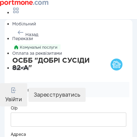
Мобільний
Назад
Перекази
Комунальні послуги
Оплата за реквізитами
ОСББ "ДОБРІ СУСІДИ
82-А"
Кешбек
Реквізити компанії
Зареєструватись
Увійти
О/р
Адреса