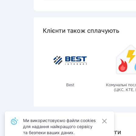
Клієнти також сплачують
Best
Комунальні посл
(ЦКС, КТЕ, 
Ми використовуємо файли cookies
для надання найкращого сервісу
Також сплачують послуги
та безпеки ваших даних.