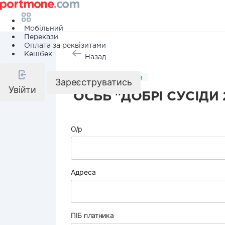
Мобільний
Перекази
Оплата за реквізитами
Кешбек
Назад
Комунальні послуги
Зареєструватись
Увійти
ОСББ "ДОБРІ СУСІДИ 
О/р
Адреса
ПІБ платника