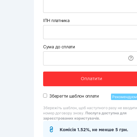
ІПН платника
Сума до сплати
Оплатити
Зберегти шаблон оплати
Рекомендуєм
Збережіть шаблон, щоб наступного разу не вводит
номер договору знову.
Послуга доступна для
зареєстрованих користувачів.
Комісія 1.52%, не менше 5 грн.