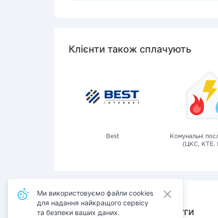
Клієнти також сплачують
Best
Комунальні посл
(ЦКС, КТЕ, 
Ми використовуємо файли cookies
для надання найкращого сервісу
Також сплачують послуги
та безпеки ваших даних.