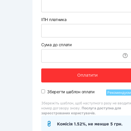
ІПН платника
Сума до сплати
Оплатити
Зберегти шаблон оплати
Рекомендуєм
Збережіть шаблон, щоб наступного разу не вводит
номер договору знову.
Послуга доступна для
зареєстрованих користувачів.
Комісія 1.52%, не менше 5 грн.