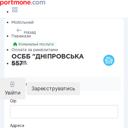
Мобільний
Назад
Перекази
Комунальні послуги
Оплата за реквізитами
ОСББ "ДНІПРОВСЬКА
557"
Кешбек
Реквізити компанії
Зареєструватись
Увійти
О/р
Адреса