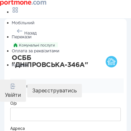
Мобільний
Назад
Перекази
Комунальні послуги
Оплата за реквізитами
ОСББ
"ДНІПРОВСЬКА-346А"
Кешбек
Реквізити компанії
Зареєструватись
Увійти
О/р
Адреса