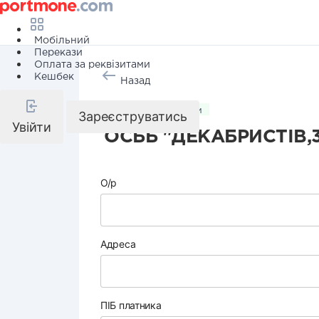
Мобільний
Перекази
Оплата за реквізитами
Кешбек
Назад
Комунальні послуги
Зареєструватись
Увійти
ОСББ "ДЕКАБРИСТІВ,
О/р
Адреса
ПІБ платника