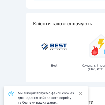
Клієнти також сплачують
Best
Комунальні посл
(ЦКС, КТЕ, 
Ми використовуємо файли cookies
для надання найкращого сервісу
Також сплачують послуги
та безпеки ваших даних.