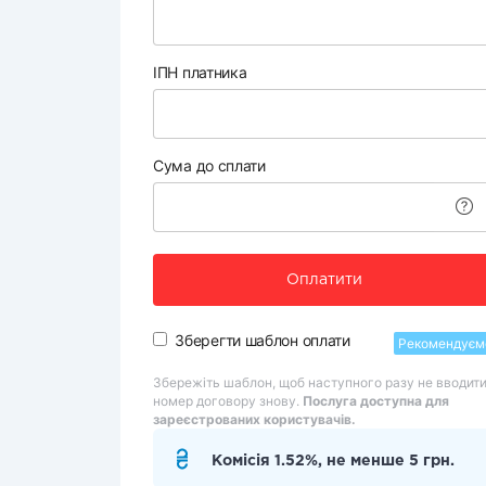
ІПН платника
Сума до сплати
Оплатити
Зберегти шаблон оплати
Рекомендуєм
Збережіть шаблон, щоб наступного разу не вводит
номер договору знову.
Послуга доступна для
зареєстрованих користувачів.
Комісія 1.52%, не менше 5 грн.