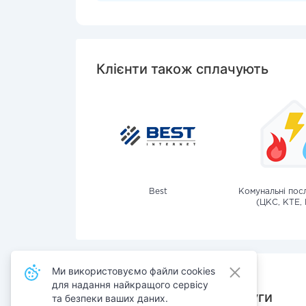
Клієнти також сплачують
Best
Комунальні посл
(ЦКС, КТЕ, 
Ми використовуємо файли cookies
для надання найкращого сервісу
Також сплачують послуги
та безпеки ваших даних.