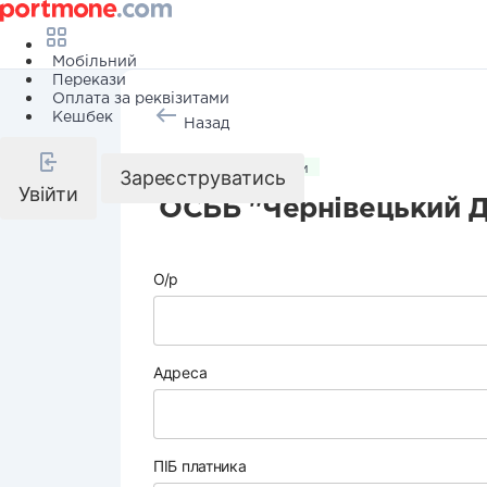
Мобільний
Перекази
Оплата за реквізитами
Кешбек
Назад
Комунальні послуги
Зареєструватись
Увійти
ОСББ "Чернівецький Д
О/р
Адреса
ПІБ платника