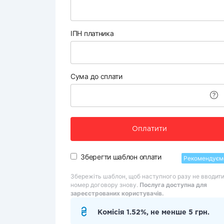
ІПН платника
Сума до сплати
Оплатити
Зберегти шаблон оплати
Рекомендуєм
Збережіть шаблон, щоб наступного разу не вводит
номер договору знову.
Послуга доступна для
зареєстрованих користувачів.
Комісія 1.52%, не менше 5 грн.