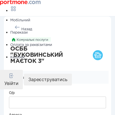
Мобільний
Назад
Перекази
Комунальні послуги
Оплата за реквізитами
ОСББ
"БУКОВИНСЬКИЙ
Кешбек
МАЄТОК 3"
Реквізити компанії
Зареєструватись
Увійти
О/р
Адреса