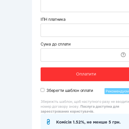
ІПН платника
Сума до сплати
Оплатити
Зберегти шаблон оплати
Рекомендуєм
Збережіть шаблон, щоб наступного разу не вводит
номер договору знову.
Послуга доступна для
зареєстрованих користувачів.
Комісія 1.52%, не менше 5 грн.