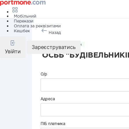
Мобільний
Перекази
Оплата за реквізитами
Кешбек
Назад
Комунальні послуги
Зареєструватись
Увійти
ОСББ "БУДІВЕЛЬНИКІВ
О/р
Адреса
ПІБ платника