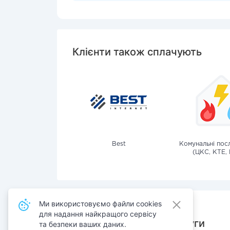
Клієнти також сплачують
Best
Комунальні посл
(ЦКС, КТЕ, 
Ми використовуємо файли cookies
для надання найкращого сервісу
Також сплачують послуги
та безпеки ваших даних.