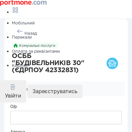
Мобільний
Назад
Перекази
Комунальні послуги
Оплата за реквізитами
ОСББ
"БУДІВЕЛЬНИКІВ 30"
Кешбек
(ЄДРПОУ 42332831)
Реквізити компанії
Зареєструватись
Увійти
О/р
Адреса