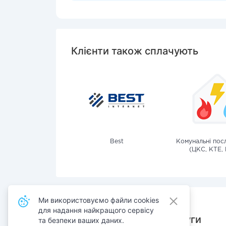
Клієнти також сплачують
Best
Комунальні посл
(ЦКС, КТЕ, 
Ми використовуємо файли cookies
для надання найкращого сервісу
Також сплачують послуги
та безпеки ваших даних.