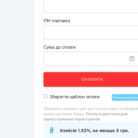
ІПН платника
Сума до сплати
Оплатити
Зберегти шаблон оплати
Рекомендуєм
Збережіть шаблон, щоб наступного разу не вводит
номер договору знову.
Послуга доступна для
зареєстрованих користувачів.
Комісія 1.52%, не менше 5 грн.