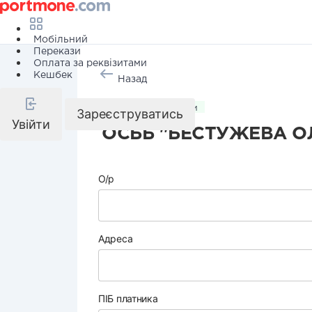
Мобільний
Перекази
Оплата за реквізитами
Кешбек
Назад
Комунальні послуги
Зареєструватись
Увійти
ОСББ "БЕСТУЖЕВА ОЛ
О/р
Адреса
ПІБ платника