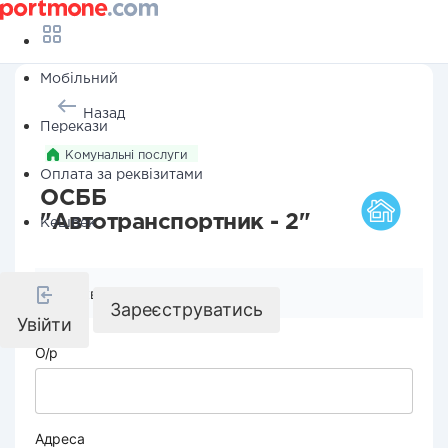
Мобільний
Назад
Перекази
Комунальні послуги
Оплата за реквізитами
ОСББ
"Автотранспортник - 2"
Кешбек
Реквізити компанії
Зареєструватись
Увійти
О/р
Адреса