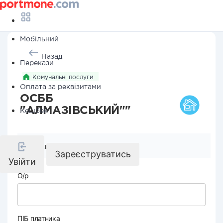
Мобільний
Назад
Перекази
Комунальні послуги
Оплата за реквізитами
ОСББ
"АЛМАЗІВСЬКИЙ""
Кешбек
Реквізити компанії
Зареєструватись
Увійти
О/р
ПІБ платника