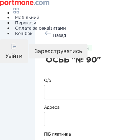
Мобільний
Перекази
Оплата за реквізитами
Кешбек
Назад
Комунальні послуги
Зареєструватись
Увійти
ОСББ "№ 90"
О/р
Адреса
ПІБ платника