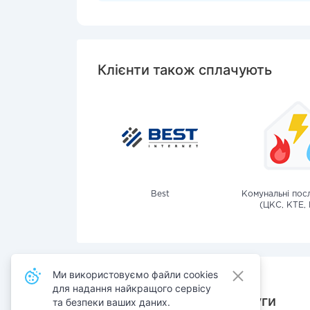
Клієнти також сплачують
Best
Комунальні посл
(ЦКС, КТЕ, 
Ми використовуємо файли cookies
для надання найкращого сервісу
Також сплачують послуги
та безпеки ваших даних.