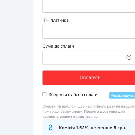
ІПН платника
Сума до сплати
Оплатити
Зберегти шаблон оплати
Рекомендуєм
Збережіть шаблон, щоб наступного разу не вводит
номер договору знову.
Послуга доступна для
зареєстрованих користувачів.
Комісія 1.52%, не менше 5 грн.