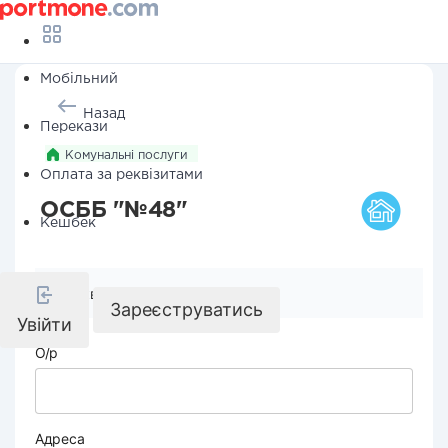
Мобільний
Назад
Перекази
Комунальні послуги
Оплата за реквізитами
ОСББ "№48"
Кешбек
Реквізити компанії
Зареєструватись
Увійти
О/р
Адреса