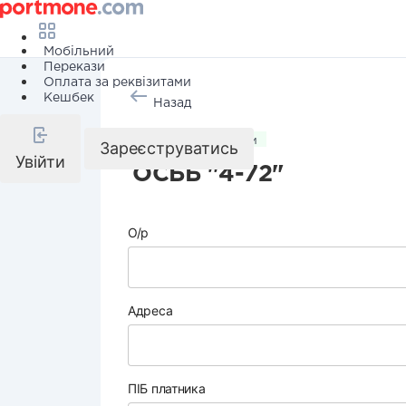
Мобільний
Перекази
Оплата за реквізитами
Кешбек
Назад
Комунальні послуги
Зареєструватись
Увійти
ОСББ "4-72"
О/р
Адреса
ПІБ платника