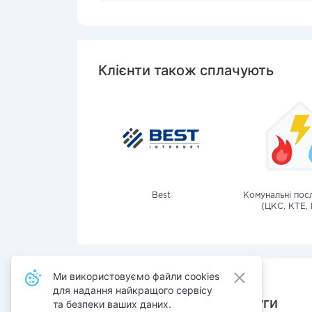
Клієнти також сплачують
Best
Комунальні посл
(ЦКС, КТЕ, 
Ми використовуємо файли cookies
для надання найкращого сервісу
Також сплачують послуги
та безпеки ваших даних.