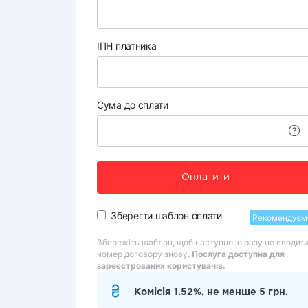
ІПН платника
Сума до сплати
Оплатити
Зберегти шаблон оплати
Рекомендуєм
Збережіть шаблон, щоб наступного разу не вводит
номер договору знову.
Послуга доступна для
зареєстрованих користувачів.
Комісія 1.52%, не менше 5 грн.