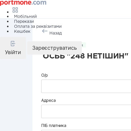
Мобільний
Перекази
Оплата за реквізитами
Кешбек
Назад
Комунальні послуги
Зареєструватись
Увійти
ОСББ "248 НЕТІШИН"
О/р
Адреса
ПІБ платника