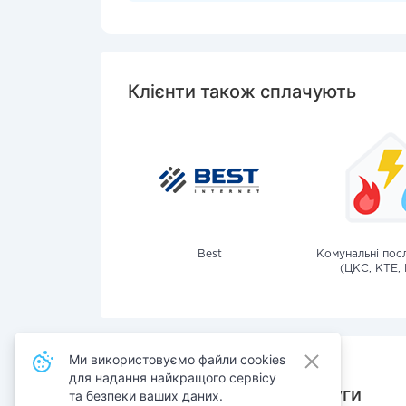
Клієнти також сплачують
Best
Комунальні посл
(ЦКС, КТЕ, 
Ми використовуємо файли cookies
для надання найкращого сервісу
Також сплачують послуги
та безпеки ваших даних.