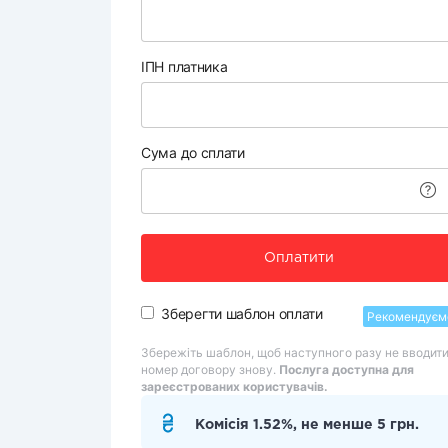
ІПН платника
Сума до сплати
Оплатити
Зберегти шаблон оплати
Рекомендуєм
Збережіть шаблон, щоб наступного разу не вводит
номер договору знову.
Послуга доступна для
зареєстрованих користувачів.
Комісія 1.52%, не менше 5 грн.