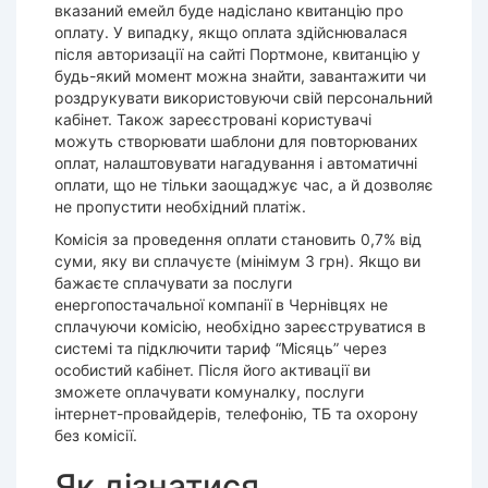
вказаний емейл буде надіслано квитанцію про
оплату. У випадку, якщо оплата здійснювалася
після авторизації на сайті Портмоне, квитанцію у
будь-який момент можна знайти, завантажити чи
роздрукувати використовуючи свій персональний
кабінет. Також зареєстровані користувачі
можуть створювати шаблони для повторюваних
оплат, налаштовувати нагадування і автоматичні
оплати, що не тільки заощаджує час, а й дозволяє
не пропустити необхідний платіж.
Комісія за проведення оплати становить 0,7% від
суми, яку ви сплачуєте (мінімум 3 грн). Якщо ви
бажаєте сплачувати за послуги
енергопостачальної компанії в Чернівцях не
сплачуючи комісію, необхідно зареєструватися в
системі та підключити тариф “Місяць” через
особистий кабінет. Після його активації ви
зможете оплачувати комуналку, послуги
інтернет-провайдерів, телефонію, ТБ та охорону
без комісії.
Як дізнатися