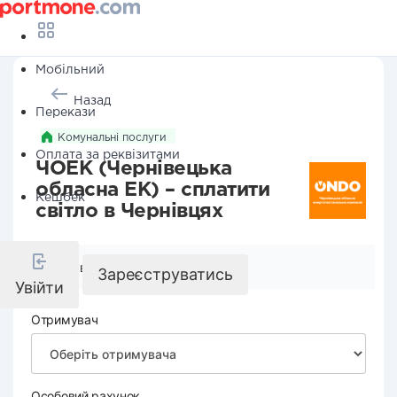
Мобільний
Назад
Перекази
Комунальні послуги
Оплата за реквізитами
ЧОЕК (Чернівецька
обласна ЕК) – сплатити
Кешбек
світло в Чернівцях
Реквізити компанії
Зареєструватись
Увійти
Отримувач
Особовий рахунок