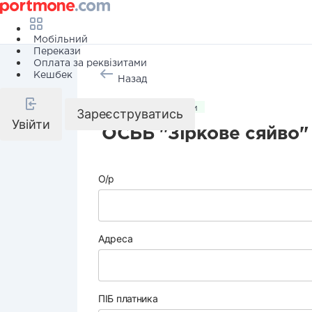
Мобільний
Перекази
Оплата за реквізитами
Кешбек
Назад
Комунальні послуги
Зареєструватись
Увійти
ОСББ "Зіркове сяйво"
О/р
Адреса
ПІБ платника