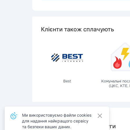
Клієнти також сплачують
Best
Комунальні посл
(ЦКС, КТЕ, 
Ми використовуємо файли cookies
для надання найкращого сервісу
Також сплачують послуги
та безпеки ваших даних.