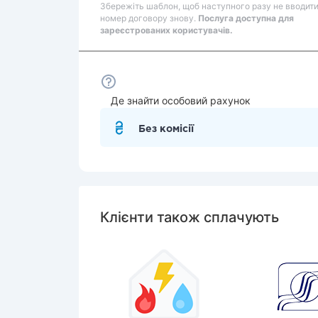
Збережіть шаблон, щоб наступного разу не вводит
номер договору знову.
Послуга доступна для
зареєстрованих користувачів.
Де знайти особовий рахунок
Без комісії
Клієнти також сплачують