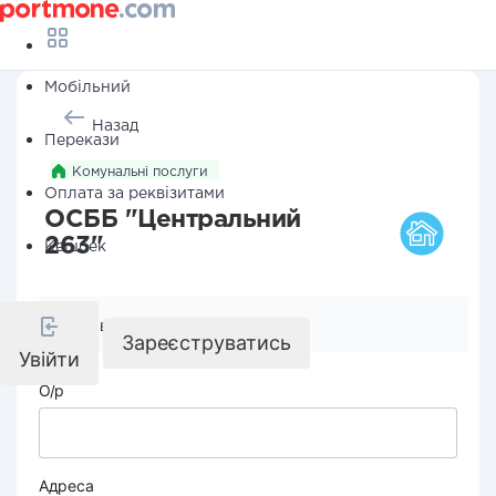
Мобільний
Назад
Перекази
Комунальні послуги
Оплата за реквізитами
ОСББ "Центральний
263"
Кешбек
Реквізити компанії
Зареєструватись
Увійти
О/р
Адреса