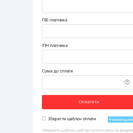
ПІБ платника
ІПН платника
Сума до сплати
Оплатити
Зберегти шаблон оплати
Рекомендуєм
Збережіть шаблон, щоб наступного разу не вводит