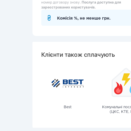
номер договору знову.
Послуга доступна для
зареєстрованих користувачів.
Комісія %, не менше грн.
Клієнти також сплачують
Best
Комунальні посл
(ЦКС, КТЕ, 